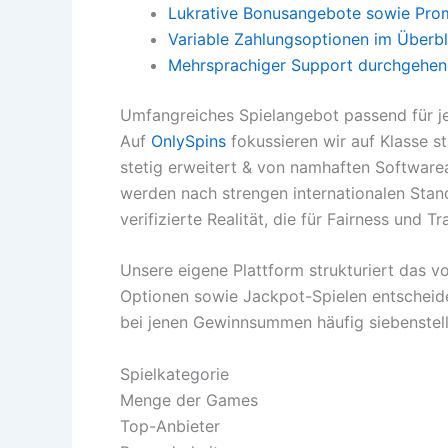
Lukrative Bonusangebote sowie Pro
Variable Zahlungsoptionen im Überbl
Mehrsprachiger Support durchgehen
Umfangreiches Spielangebot passend für j
Auf
OnlySpins
fokussieren wir auf Klasse st
stetig erweitert & von namhaften Software
werden nach strengen internationalen Stan
verifizierte Realität, die für Fairness und T
Unsere eigene Plattform strukturiert das v
Optionen sowie Jackpot-Spielen entscheiden
bei jenen Gewinnsummen häufig siebenstell
Spielkategorie
Menge der Games
Top-Anbieter