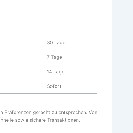
30 Tage
7 Tage
14 Tage
Sofort
n Präferenzen gerecht zu entsprechen. Von
chnelle sowie sichere Transaktionen.