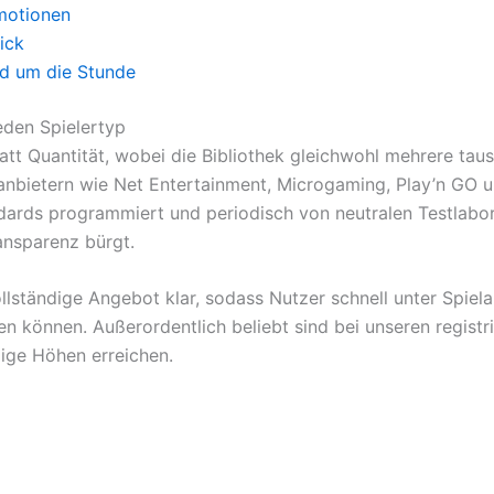
motionen
ick
d um die Stunde
eden Spielertyp
att Quantität, wobei die Bibliothek gleichwohl mehrere taus
anbietern wie Net Entertainment, Microgaming, Play’n GO u
dards programmiert und periodisch von neutralen Testlabo
ransparenz bürgt.
ollständige Angebot klar, sodass Nutzer schnell unter Spie
 können. Außerordentlich beliebt sind bei unseren registr
ige Höhen erreichen.