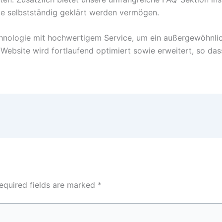
me selbstständig geklärt werden vermögen.
hnologie mit hochwertigem Service, um ein außergewöhnlich
ebsite wird fortlaufend optimiert sowie erweitert, so das
equired fields are marked
*