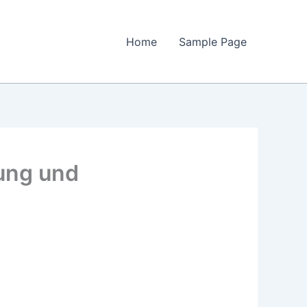
Home
Sample Page
ung und