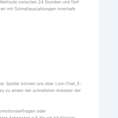
er Methode zwischen 24 Stunden und fünf
ten mit Schnellauszahlungen innerhalb
d. Spieler können uns über Live-Chat, E-
 zu zu einem der schnellsten Anbieter der
Promotionsanfragen oder
stant Antworten auf die am häufigsten