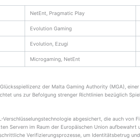
+
NetEnt, Pragmatic Play
Evolution Gaming
Evolution, Ezugi
Microgaming, NetEnt
n Glücksspiellizenz der Malta Gaming Authority (MGA), ein
htet uns zur Befolgung strenger Richtlinien bezüglich Spiel
-Verschlüsselungstechnologie abgesichert, die auch von Fin
ten Servern im Raum der Europäischen Union aufbewahrt un
hrittliche Verifizierungsprozesse, um Identitätsbetrug und