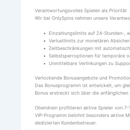
Verantwortungsvolles Spielen als Priorität
Wir bei OnlySpins nehmen unsere Verantwor
Einzahlungslimits auf 24-Stunden-, 
Verlustlimits zur monetären Absiche
Zeitbeschränkungen mit automatisch
Selbstsperroptionen für temporäre o
Unmittelbare Verlinkungen zu Supp
Verlockende Bonusangebote und Promotio
Das Bonusprogramm ist entwickelt, um glei
Bonus erstreckt sich über die anfänglichen
Obendrein profitieren aktive Spieler von 7
VIP-Programm belohnt besonders aktive Mi
dedizierten Kundenbetreuer.