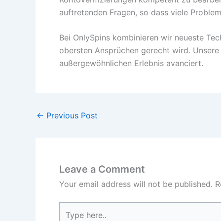
auftretenden Fragen, so dass viele Proble
Bei OnlySpins kombinieren wir neueste Tec
obersten Ansprüchen gerecht wird. Unsere W
außergewöhnlichen Erlebnis avanciert.
←
Previous Post
Leave a Comment
Your email address will not be published.
R
Type