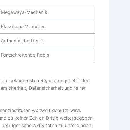
Megaways-Mechanik
Klassische Varianten
Authentische Dealer
Fortschreitende Pools
er der bekanntesten Regulierungsbehörden
ersicherheit, Datensicherheit und fairer
anzinstituten weltweit genutzt wird.
d zu keiner Zeit an Dritte weitergegeben.
 betrügerische Aktivitäten zu unterbinden.