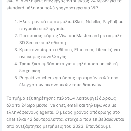
ενώ οι αναλήψεις επεξεργάζονται εντός 24 ωρών για τα
standard μέλη και πολύ γρηγορότερα για VIP.
Ηλεκτρονικά πορτοφόλια (Skrill, Neteller, PayPal) με
στιγμιαία επεξεργασία
Πιστωτικές κάρτες Visa και Mastercard με ασφαλή
3D Secure επαλήθευση
Κρυπτονομίσματα (Bitcoin, Ethereum, Litecoin) για
ανώνυμες συναλλαγές
Τραπεζικά εμβάσματα για υψηλά ποσά με ειδική
διαχείριση
Prepaid vouchers για όσους προτιμούν καλύτερο
έλεγχο των οικονομικών τους δαπανών
Το τμήμα εξυπηρέτησης πελατών λειτουργεί διαρκώς
όλο το 24ωρο μέσω live chat, email και τηλεφώνου με
ελληνόφωνους agents. Ο μέσος χρόνος απόκρισης στο
chat είναι 42 δευτερόλεπτα, στοιχείο που επιβεβαιώνεται
από ανεξάρτητες μετρήσεις του 2023. Επενδύουμε