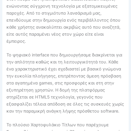
ενώνοντας σύγχρονη τεχνολογία με εξατομικευμένες
παροχές. Από το στιγμιότυπο λανσάρισμά μας,
επενδύουμε στην δημιουργία ενός περιβάλλοντος όπου
κάθε χρήστης ανακαλύπτει ακριβώς αυτό που αναζητά,
είτε αυτός παραμένει νέος στον χώρο είτε είναι
έμπειρος.
Το ψηφιακό interface που δημιουργήσαμε διακρίνεται για
την απλότητα καθώς και τη λειτουργικότητά του. Κάθε
ένα χαρακτηριστικό έχει σχεδιαστεί με βασικό γνώμονα
την ευκολία πλοήγησης, επιτρέποντας άμεση πρόσβαση
στα αγαπημένα games, στις προσφορές και στη στην
εξυπηρέτηση χρηστών. Η δομή της πλατφόρμας
στηρίζεται σε HTML5 τεχνολογία, γεγονός που
εξασφαλίζει τέλεια απόδοση σε όλες τις συσκευές χωρίς
καν την παραμικρή ανάγκη λήψης πρόσθετου software.
Το πλούσιο Χαρτοφυλάκιο Τίτλων που παρέχουμε