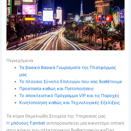
Περιεχόμενα
Τα βασικά Βασικά Γνωρίσματα της Πλατφόρμας
μας
Το πλούσιο Σύνολο Επιλογών που σας διαθέτουμε
Προστασία καθώς και Πιστοποιήσεις
Το αποκλειστικό Πρόγραμμα VIP και τις Παροχές
Κινητοποίηση καθώς και Τεχνολογικές Εξελίξεις
Τα κύρια Θεμελιώδη Στοιχεία της Υπηρεσίας μας
Η
μπόνους Fambet
αντιπροσωπεύει μία καινοτόμο οπτική
στον κόσμο των ηλεκτρονικών διαδικτυακών καζίνο,