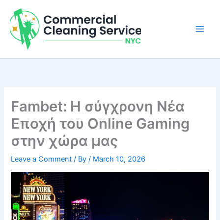
Skip
to
content
Fambet: Η σύγχρονη Νέα
Εποχή του Online Gaming
στην χώρα μας
Leave a Comment
/ By
/
March 10, 2026