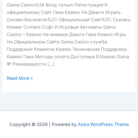
Gama Casino%3A Вход только Регистрация ᐉ
официальному Сайт Гама Казино На Деньги Играть
Онлайн Бесплатно%2C Официальный Сайт%2C Скачать
Клиент Content Софт И Игровые Автоматы Gama
Casino – Казино На мнимые Деньги Гама Казино Игры
На Официальном Сайте Gama Casino служба
Поддержки Клиентов Казино Техническая Поддержка
Казино Гама Методы оплате Доступные В Казино Gama
💸 Разновидности […]
Gama
Read More »
Casino%3A
Вход
только
Регистрация
ᐉ
официальному
Copyright © 2026 | Powered by
Astra WordPress Theme
Сайт
Гама