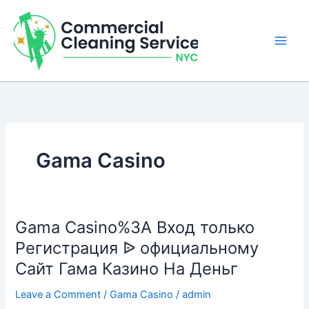
Skip
to
content
Gama Casino
Gama Casino%3A Вход только
Регистрация ᐉ официальному
Сайт Гама Казино На Деньг
Leave a Comment
/
Gama Casino
/
admin