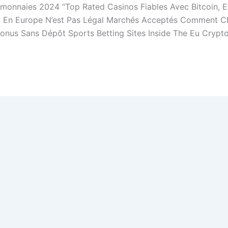
o-monnaies 2024 “Top Rated Casinos Fiables Avec Bitcoin,
net En Europe N’est Pas Légal Marchés Acceptés Comment C
onus Sans Dépôt Sports Betting Sites Inside The Eu Crypt