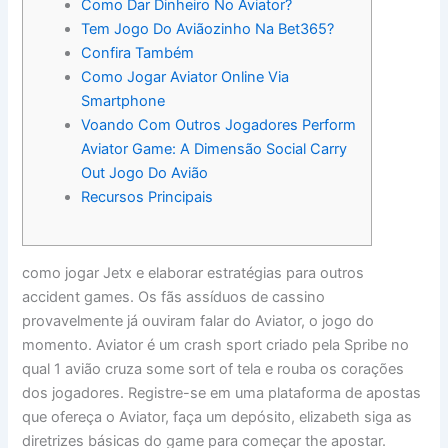
Como Dar Dinheiro No Aviator?
Tem Jogo Do Aviãozinho Na Bet365?
Confira Também
Como Jogar Aviator Online Via
Smartphone
Voando Com Outros Jogadores Perform
Aviator Game: A Dimensão Social Carry
Out Jogo Do Avião
Recursos Principais
como jogar Jetx e elaborar estratégias para outros
accident games. Os fãs assíduos de cassino
provavelmente já ouviram falar do Aviator, o jogo do
momento. Aviator é um crash sport criado pela Spribe no
qual 1 avião cruza some sort of tela e rouba os corações
dos jogadores. Registre-se em uma plataforma de apostas
que ofereça o Aviator, faça um depósito, elizabeth siga as
diretrizes básicas do game para começar the apostar.