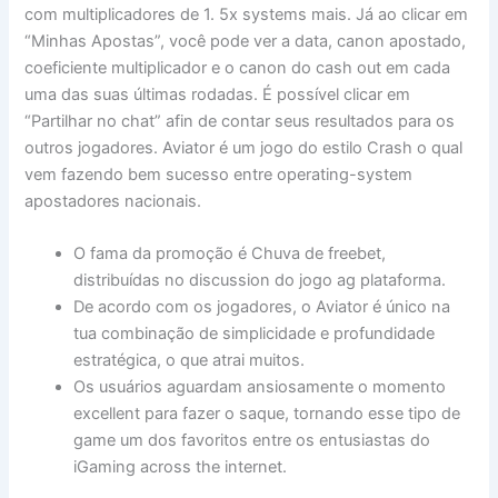
com multiplicadores de 1. 5x systems mais. Já ao clicar em
“Minhas Apostas”, você pode ver a data, canon apostado,
coeficiente multiplicador e o canon do cash out em cada
uma das suas últimas rodadas. É possível clicar em
“Partilhar no chat” afin de contar seus resultados para os
outros jogadores. Aviator é um jogo do estilo Crash o qual
vem fazendo bem sucesso entre operating-system
apostadores nacionais.
O fama da promoção é Chuva de freebet,
distribuídas no discussion do jogo ag plataforma.
De acordo com os jogadores, o Aviator é único na
tua combinação de simplicidade e profundidade
estratégica, o que atrai muitos.
Os usuários aguardam ansiosamente o momento
excellent para fazer o saque, tornando esse tipo de
game um dos favoritos entre os entusiastas do
iGaming across the internet.