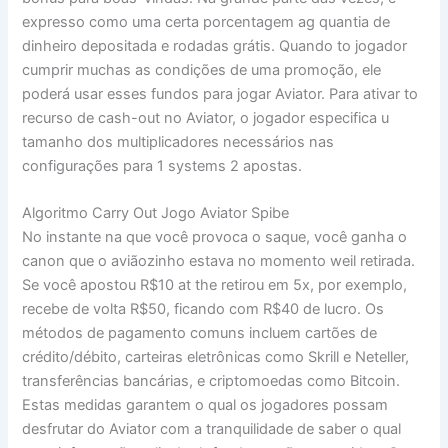
expresso como uma certa porcentagem ag quantia de
dinheiro depositada e rodadas grátis. Quando to jogador
cumprir muchas as condições de uma promoção, ele
poderá usar esses fundos para jogar Aviator. Para ativar to
recurso de cash-out no Aviator, o jogador especifica u
tamanho dos multiplicadores necessários nas
configurações para 1 systems 2 apostas.
Algoritmo Carry Out Jogo Aviator Spibe
No instante na que você provoca o saque, você ganha o
canon que o aviãozinho estava no momento weil retirada.
Se você apostou R$10 at the retirou em 5x, por exemplo,
recebe de volta R$50, ficando com R$40 de lucro. Os
métodos de pagamento comuns incluem cartões de
crédito/débito, carteiras eletrônicas como Skrill e Neteller,
transferências bancárias, e criptomoedas como Bitcoin.
Estas medidas garantem o qual os jogadores possam
desfrutar do Aviator com a tranquilidade de saber o qual