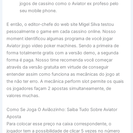
jogos de cassino como o Aviator ex profeso pelo
seu mobile phone.
E então, o editor-chefe do web site Migel Silva testou
pessoalmente o game em cada cassino online. Nosso
moment identificou algumas programa de você jogar
Aviator jogo video poker machines. Sendo a primeira de
forma totalmente gratis com a versão demo, a segunda
forma é paga. Nosso time recomenda você começar
através da versão gratuita em virtude de conseguir
entender assim como funciona as mecânicas do jogo at
the não ter erro. A mecânica perform slot permite os quais
os jogadores façam 2 apostas simultaneamente, de
valores muchas.
Como Se Joga O Aviãozinho: Saiba Tudo Sobre Aviator
Aposta
Para colocar esse preço na caixa correspondente, o
jogador tem a possibilidade de clicar 5 vezes no número