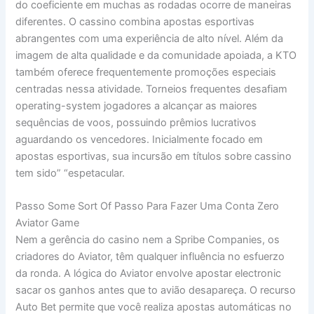
do coeficiente em muchas as rodadas ocorre de maneiras
diferentes. O cassino combina apostas esportivas
abrangentes com uma experiência de alto nível. Além da
imagem de alta qualidade e da comunidade apoiada, a KTO
também oferece frequentemente promoções especiais
centradas nessa atividade. Torneios frequentes desafiam
operating-system jogadores a alcançar as maiores
sequências de voos, possuindo prêmios lucrativos
aguardando os vencedores. Inicialmente focado em
apostas esportivas, sua incursão em títulos sobre cassino
tem sido” “espetacular.
Passo Some Sort Of Passo Para Fazer Uma Conta Zero
Aviator Game
Nem a gerência do casino nem a Spribe Companies, os
criadores do Aviator, têm qualquer influência no esfuerzo
da ronda. A lógica do Aviator envolve apostar electronic
sacar os ganhos antes que to avião desapareça. O recurso
Auto Bet permite que você realiza apostas automáticas no