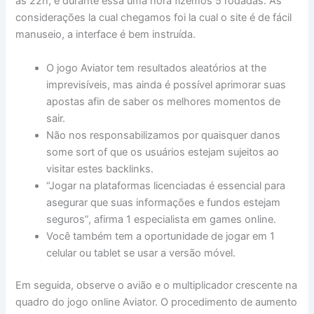
às 22h, e durante essa uma hora fizemos 5 rodadas. As
considerações la cual chegamos foi la cual o site é de fácil
manuseio, a interface é bem instruída.
O jogo Aviator tem resultados aleatórios at the
imprevisíveis, mas ainda é possível aprimorar suas
apostas afin de saber os melhores momentos de
sair.
Não nos responsabilizamos por quaisquer danos
some sort of que os usuários estejam sujeitos ao
visitar estes backlinks.
“Jogar na plataformas licenciadas é essencial para
asegurar que suas informações e fundos estejam
seguros”, afirma 1 especialista em games online.
Você também tem a oportunidade de jogar em 1
celular ou tablet se usar a versão móvel.
Em seguida, observe o avião e o multiplicador crescente na
quadro do jogo online Aviator. O procedimento de aumento