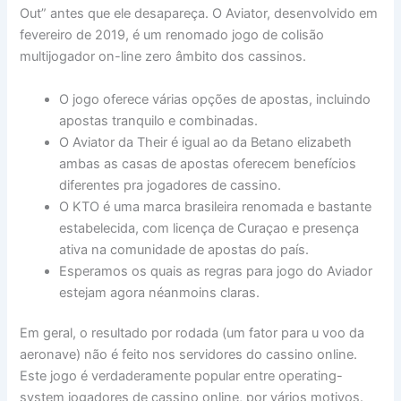
Out” antes que ele desapareça. O Aviator, desenvolvido em
fevereiro de 2019, é um renomado jogo de colisão
multijogador on-line zero âmbito dos cassinos.
O jogo oferece várias opções de apostas, incluindo
apostas tranquilo e combinadas.
O Aviator da Their é igual ao da Betano elizabeth
ambas as casas de apostas oferecem benefícios
diferentes pra jogadores de cassino.
O KTO é uma marca brasileira renomada e bastante
estabelecida, com licença de Curaçao e presença
ativa na comunidade de apostas do país.
Esperamos os quais as regras para jogo do Aviador
estejam agora néanmoins claras.
Em geral, o resultado por rodada (um fator para u voo da
aeronave) não é feito nos servidores do cassino online.
Este jogo é verdaderamente popular entre operating-
system jogadores de cassino online, por vários motivos.