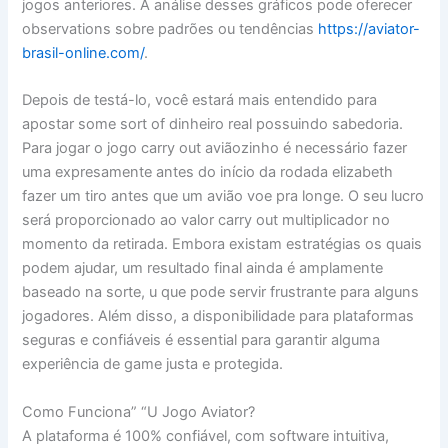
jogos anteriores. A análise desses gráficos pode oferecer
observations sobre padrões ou tendências
https://aviator-
brasil-online.com/
.
Depois de testá-lo, você estará mais entendido para
apostar some sort of dinheiro real possuindo sabedoria.
Para jogar o jogo carry out aviãozinho é necessário fazer
uma expresamente antes do início da rodada elizabeth
fazer um tiro antes que um avião voe pra longe. O seu lucro
será proporcionado ao valor carry out multiplicador no
momento da retirada. Embora existam estratégias os quais
podem ajudar, um resultado final ainda é amplamente
baseado na sorte, u que pode servir frustrante para alguns
jogadores. Além disso, a disponibilidade para plataformas
seguras e confiáveis é essential para garantir alguma
experiência de game justa e protegida.
Como Funciona” “U Jogo Aviator?
A plataforma é 100% confiável, com software intuitiva,