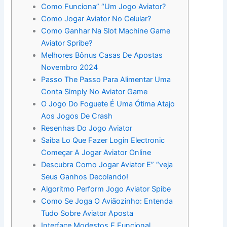
Como Funciona” “Um Jogo Aviator?
Como Jogar Aviator No Celular?
Como Ganhar Na Slot Machine Game
Aviator Spribe?
Melhores Bônus Casas De Apostas
Novembro 2024
Passo The Passo Para Alimentar Uma
Conta Simply No Aviator Game
O Jogo Do Foguete É Uma Ótima Atajo
Aos Jogos De Crash
Resenhas Do Jogo Aviator
Saiba Lo Que Fazer Login Electronic
Começar A Jogar Aviator Online
Descubra Como Jogar Aviator E” “veja
Seus Ganhos Decolando!
Algoritmo Perform Jogo Aviator Spibe
Como Se Joga O Aviãozinho: Entenda
Tudo Sobre Aviator Aposta
Interface Modestos E Funcional