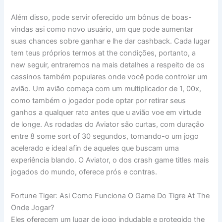
Além disso, pode servir oferecido um bônus de boas-
vindas asi como novo usuário, um que pode aumentar
suas chances sobre ganhar e lhe dar cashback. Cada lugar
tem teus próprios termos at the condições, portanto, a
new seguir, entraremos na mais detalhes a respeito de os
cassinos também populares onde você pode controlar um
avião. Um avião começa com um multiplicador de 1, 00x,
como também o jogador pode optar por retirar seus
ganhos a qualquer rato antes que u avião voe em virtude
de longe. As rodadas do Aviator são curtas, com duração
entre 8 some sort of 30 segundos, tornando-o um jogo
acelerado e ideal afin de aqueles que buscam uma
experiência blando. O Aviator, o dos crash game titles mais
jogados do mundo, oferece prós e contras.
Fortune Tiger: Asi Como Funciona O Game Do Tigre At The
Onde Jogar?
Eles oferecem um lugar de jogo indudable e protegido the