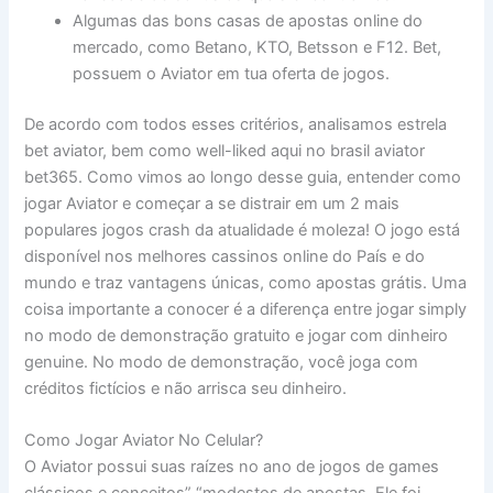
Algumas das bons casas de apostas online do
mercado, como Betano, KTO, Betsson e F12. Bet,
possuem o Aviator em tua oferta de jogos.
De acordo com todos esses critérios, analisamos estrela
bet aviator, bem como well-liked aqui no brasil aviator
bet365. Como vimos ao longo desse guia, entender como
jogar Aviator e começar a se distrair em um 2 mais
populares jogos crash da atualidade é moleza! O jogo está
disponível nos melhores cassinos online do País e do
mundo e traz vantagens únicas, como apostas grátis. Uma
coisa importante a conocer é a diferença entre jogar simply
no modo de demonstração gratuito e jogar com dinheiro
genuine. No modo de demonstração, você joga com
créditos fictícios e não arrisca seu dinheiro.
Como Jogar Aviator No Celular?
O Aviator possui suas raízes no ano de jogos de games