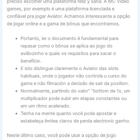
preciso escolher uma plataforma feliz y sana. A MC Video
games, por exemplo é uma plataforma licenciada e
confiável pra jogar Aviator. Achamos interessante a opção
de jogar online e a gama de bônus que encontramos.
Portanto, ler o documento é fundamental para
repasar como o bônus se aplica ao jogo do
aviãozinho e quais os requisitos para sacar o
benefício.
E isto distingue claramente o Aviator das slots
habituais, onde o jogador não controla u curso do
game e não filmación a decisão de sair da position.
Normalmente, partindo do valor” “bottom de 1x, um
multiplicador pode subir em etapas constantes ou
em um ritmo acelerado.
Tenha na mente quanto você pode apostar e
estabeleça limites claros de perda electronic ganho.
Neste último caso, você pode usar a opção de jogo