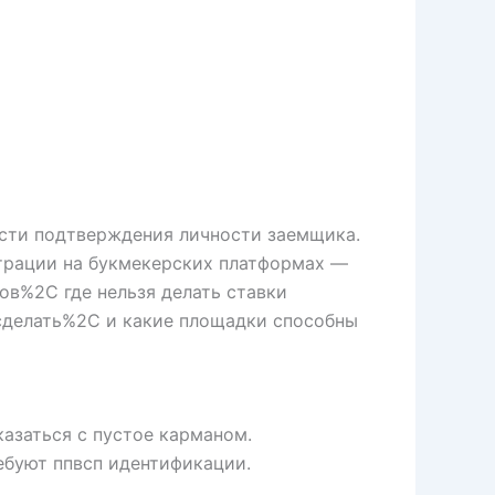
сти подтверждения личности заемщика.
трации на букмекерских платформах —
ов%2C где нельзя делать ставки
сделать%2C и какие площадки способны
азаться с пустое карманом.
буют ппвсп идентификации.