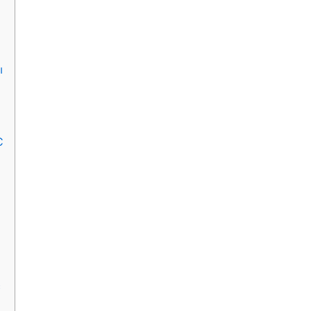
ы
C
с