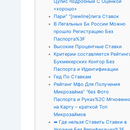
Цупис подробный С Оценкой
«хорошо»
Пари” “[newline]лига Ставок
В Легальных Бк России Можно
прошло Регистрацию Без
Паспорта%3F
Высокие Процентные Ставки
Критерии составляется Рейтинг
Букмекерских Контор Без
Паспорта и Идентификации
Гид По Ставкам
Рейтинг Мфо Для Получения
Микрозайма” “без Фото
Паспорта и Руках%2C Мгновенн
на Карту – краткой Топ
Микрозаймов
➦ Где нельзя Ставить Ставки в
Украине Без Верификации%3F