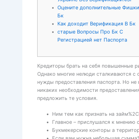
Оцените дополнительные Фишк
Бк
Как доходит Верификация В Бк
старые Вопросы Про Бк С
Регистрацией нет Паспорта
Кредиторы брать на себя повышенные р
Однако многие нелюди сталкиваются с
нужды предоставления паспорта. Но не 
никаких необходимости предоставления
предложить те условия.
Ним тем как признать на займ%2C
Главное – прислушался к мнению 
Букмекерские конторы а террито
Если вам нужна небольшая сумма