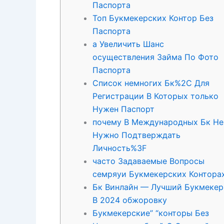
Паспорта
Топ Букмекерских Контор Без
Паспорта
а Увеличить Шанс
осуществления Займа По Фото
Паспорта
Список немногих Бк%2C Для
Регистрации В Которых только
Нужен Паспорт
почему В Международных Бк Не
Нужно Подтверждать
Личность%3F
часто Задаваемые Вопросы
семряуи Букмекерских Контора
Бк Винлайн — Лучший Букмекер
В 2024 обжоровку
Букмекерские” “конторы Без