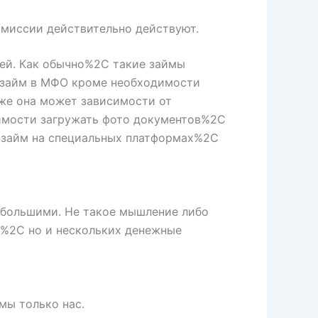
омиссии действительно действуют.
ей. Как обычно%2C такие займы
 займ в МФО кроме необходимости
же она может зависимости от
имости загружать фото документов%2C
ь займ на специальных платформах%2C
ебольшими. Не такое мышление либо
й%2C но и нескольких денежные
мы только нас.