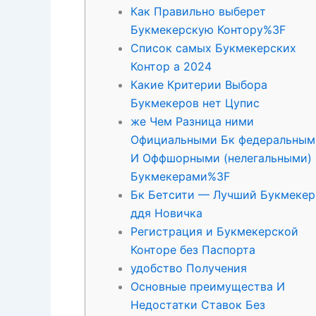
Как Правильно выберет
Букмекерскую Контору%3F
Список самых Букмекерских
Контор а 2024
Какие Критерии Выбора
Букмекеров нет Цупис
же Чем Разница ними
Официальными Бк федеральным
И Оффшорными (нелегальными)
Букмекерами%3F
Бк Бетсити — Лучший Букмекер
ддя Новичка
Регистрация и Букмекерской
Конторе без Паспорта
удобство Получения
Основные преимущества И
Недостатки Ставок Без