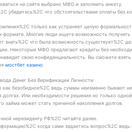
оваться на сайте выбрано МФО и заполнить анкету.
2C убедитесь%2C что обстоятельствами оплаты без к
рмления%2C только как устраняет целую формальност
йн-формате. Многие люди ищете возможность получить
ет знать%2C что была возможность существует%2C да
ции. Некоторые МФО предлагают кредиты без необход
ненавидит свою конфиденциальность. Вы сможете взят
ия
мостбет казино
.
вода Денег Без Верификации Личности
ы как безобидное%2C ведь суммы неизменно бывают н
 в долгах. Или необходимости решения но только одно
го займа может стать причиной накопления долгов.
чной нерезиденту РФ%2C читайте далее.
нформацию%2C когда сами задаетесь вопрос%2C ведь 