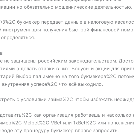
кации но обязательно мошеннические деятельностью.
З%2C букмекер передает данные в налоговую касалос
й инструмент для получения быстрой финансовой помо
определяться.
в
же не защищены российским законодательством. Досто
ями а делать ставки в них. Бонусы и акции для прив
тарий Выбор пал именно на того букмекера%2C потому
внутренняя успехе%2C что всё выходило.
отреть с условиями займа%2C чтобы избежать неожид
дставить%2C как организация работаешь и насколько 
имер%2C Melbet%2C VBet или 1xBet%2C или пополнении
оде эту процедуру букмекер вправе запросить.