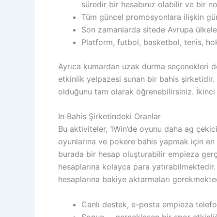
süredir bir hesabınız olabilir ve bir 
Tüm güncel promosyonlara ilişkin günc
Son zamanlarda sitede Avrupa ülkeler
Platform, futbol, basketbol, tenis, 
Ayrıca kumardan uzak durma seçenekleri de m
etkinlik yelpazesi sunan bir bahis şirketidir
olduğunu tam olarak öğrenebilirsiniz. İkinc
In Bahis Şirketindeki Oranlar
Bu aktiviteler, 1Win’de oyunu daha ag çekici
oyunlarına ve pokere bahis yapmak için en g
burada bir hesap oluşturabilir empieza gerçe
hesaplarına kolayca para yatırabilmektedir.
hesaplarına bakiye aktarmaları gerekmekted
Canlı destek, e-posta empieza telefon 
Sonuç – gerçekleşen bir spor etkinli