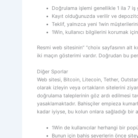
Doğrulama işlemi genellikle 1 ila 7 iş
Kayıt olduğunuzda verilir ve depozit
Teklif, yalnızca yeni 1win müşterilerin
1Win, kullanıcı bilgilerini korumak iç
Resmi web sitesinin” “choix sayfasının alt k
iki maçın gösterimi vardır. Doğrudan bu penc
Diğer Sporlar
Web sitesi, Bitcoin, Litecoin, Tether, Outsta
olarak izleyin veya ortakların sitelerini z
doğrulama taleplerinin göz ardı edilmesi ta
yasaklamaktadır. Bahisçiler empieza kumarhan
kadar iyiyse, bu kolun onlara sağladığı bir a
1Win de kullanıcılar herhangi bir popü
Bunun için bahis severlerin önce site