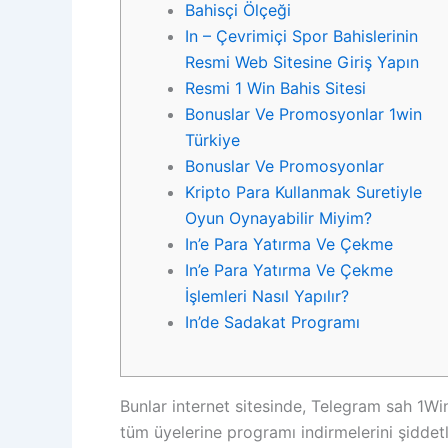
Bahisçi Ölçeği
In – Çevrimiçi Spor Bahislerinin
Resmi Web Sitesine Giriş Yapın
Resmi 1 Win Bahis Sitesi
Bonuslar Ve Promosyonlar 1win
Türkiye
Bonuslar Ve Promosyonlar
Kripto Para Kullanmak Suretiyle
Oyun Oynayabilir Miyim?
In’e Para Yatırma Ve Çekme
In’e Para Yatırma Ve Çekme
İşlemleri Nasıl Yapılır?
In’de Sadakat Programı
Bunlar internet sitesinde, Telegram sah 1W
tüm üyelerine programı indirmelerini şidd