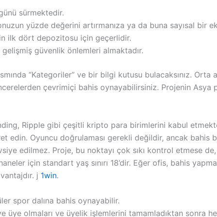
 günü sürmektedir.
onuzun yüzde değerini artırmanıza ya da buna sayısal bir e
in ilk dört depozitosu için geçerlidir.
in gelişmiş güvenlik önlemleri almaktadır.
ısmında “Kategoriler” ve bir bilgi kutusu bulacaksınız. Orta a
erelerden çevrimiçi bahis oynayabilirsiniz. Projenin Asya pa
nding, Ripple gibi çeşitli kripto para birimlerini kabul etmekt
iyaret edin. Oyuncu doğrulaması gerekli değildir, ancak bah
vsiye edilmez. Proje, bu noktayı çok sıkı kontrol etmese de,
eler için standart yaş sınırı 18’dir. Eğer ofis, bahis yapma
vantajdır. j
1win
.
ler spor dalına bahis oynayabilir.
ye üye olmaları ve üyelik işlemlerini tamamladıktan sonra h