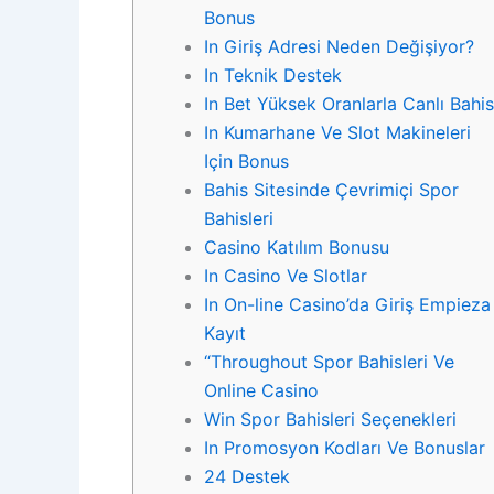
Bonus
In Giriş Adresi Neden Değişiyor?
In Teknik Destek
In Bet Yüksek Oranlarla Canlı Bahis
In Kumarhane Ve Slot Makineleri
Için Bonus
Bahis Sitesinde Çevrimiçi Spor
Bahisleri
Casino Katılım Bonusu
In Casino Ve Slotlar
In On-line Casino’da Giriş Empieza
Kayıt
“Throughout Spor Bahisleri Ve
Online Casino
Win Spor Bahisleri Seçenekleri
In Promosyon Kodları Ve Bonuslar
24 Destek