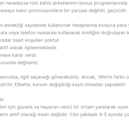
eri neredeyse tüm bahis şirketlerinin bonus programlarında
eaways kalıcı promosyonların bir parçası değildir, geçicidir.
in esnekliği sayesinde kullanıcılar hesaplarına kolayca para 
ta veya telefon numarası kullanarak kimliğini doğrulayan kiş
kadar basit koşulları yoktur.
ktif olarak ilgilenmektedir.
emeye karar verdi.
zorunda değilsiniz.
utsa, ilgili seçeneği göreceksiniz. Ancak, 1Win’in farklı ülk
rilir. Elbette, konum değişikliği kayıt olmadan yapılabilir.
ır
eri için güvenli ve heyecan verici bir ortam yaratarak oyun
in aktif olacağı kesin değildir. Yılın yaklaşık 4-5 ayında çoğa