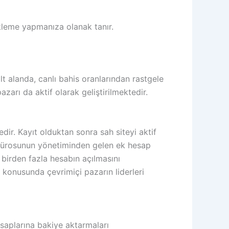
kleme yapmanıza olanak tanır.
lt alanda, canlı bahis oranlarından rastgele
zarı da aktif olarak geliştirilmektedir.
edir. Kayıt olduktan sonra sah siteyi aktif
is bürosunun yönetiminden gelen ek hesap
 birden fazla hesabın açılmasını
 konusunda çevrimiçi pazarın liderleri
esaplarına bakiye aktarmaları