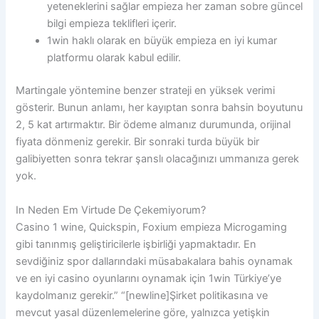
yeteneklerini sağlar empieza her zaman sobre güncel
bilgi empieza teklifleri içerir.
1win haklı olarak en büyük empieza en iyi kumar
platformu olarak kabul edilir.
Martingale yöntemine benzer strateji en yüksek verimi
gösterir. Bunun anlamı, her kayıptan sonra bahsin boyutunu
2, 5 kat artırmaktır. Bir ödeme almanız durumunda, orijinal
fiyata dönmeniz gerekir. Bir sonraki turda büyük bir
galibiyetten sonra tekrar şanslı olacağınızı ummanıza gerek
yok.
In Neden Em Virtude De Çekemiyorum?
Casino 1 wine, Quickspin, Foxium empieza Microgaming
gibi tanınmış geliştiricilerle işbirliği yapmaktadır. En
sevdiğiniz spor dallarındaki müsabakalara bahis oynamak
ve en iyi casino oyunlarını oynamak için 1win Türkiye’ye
kaydolmanız gerekir.” “[newline]Şirket politikasına ve
mevcut yasal düzenlemelerine göre, yalnızca yetişkin