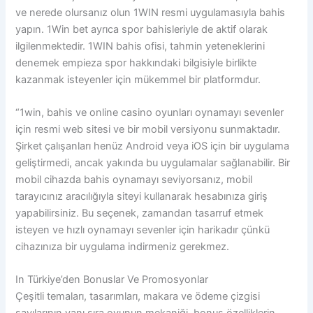
ve nerede olursanız olun 1WIN resmi uygulamasıyla bahis
yapın. 1Win bet ayrıca spor bahisleriyle de aktif olarak
ilgilenmektedir. 1WIN bahis ofisi, tahmin yeteneklerini
denemek empieza spor hakkındaki bilgisiyle birlikte
kazanmak isteyenler için mükemmel bir platformdur.
“1win, bahis ve online casino oyunları oynamayı sevenler
için resmi web sitesi ve bir mobil versiyonu sunmaktadır.
Şirket çalışanları henüz Android veya iOS için bir uygulama
geliştirmedi, ancak yakında bu uygulamalar sağlanabilir. Bir
mobil cihazda bahis oynamayı seviyorsanız, mobil
tarayıcınız aracılığıyla siteyi kullanarak hesabınıza giriş
yapabilirsiniz. Bu seçenek, zamandan tasarruf etmek
isteyen ve hızlı oynamayı sevenler için harikadır çünkü
cihazınıza bir uygulama indirmeniz gerekmez.
In Türkiye’den Bonuslar Ve Promosyonlar
Çeşitli temaları, tasarımları, makara ve ödeme çizgisi