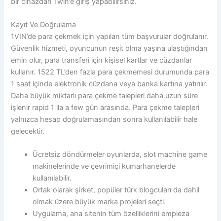
bir cihazdan 1win’e giriş yapabilirsiniz.
Kayıt Ve Doğrulama
1VIN’de para çekmek için yapılan tüm başvurular doğrulanır.
Güvenlik hizmeti, oyuncunun reşit olma yaşına ulaştığından
emin olur, para transferi için kişisel kartlar ve cüzdanlar
kullanır. 1522 TL’den fazla para çekmemesi durumunda para
1 saat içinde elektronik cüzdana veya banka kartına yatırılır.
Daha büyük miktarlı para çekme talepleri daha uzun süre
işlenir rapid 1 ila a few gün arasında. Para çekme talepleri
yalnızca hesap doğrulamasından sonra kullanılabilir hale
gelecektir.
Ücretsiz döndürmeler oyunlarda, slot machine game
makinelerinde ve çevrimiçi kumarhanelerde
kullanılabilir.
Ortak olarak şirket, popüler türk blogcuları da dahil
olmak üzere büyük marka projeleri seçti.
Uygulama, ana sitenin tüm özelliklerini empieza