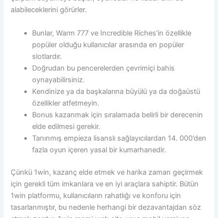
alabileceklerini görürler.
Bunlar, Warm 777 ve Incredible Riches’in özellikle
popüler olduğu kullanıcılar arasında en popüler
slotlardır.
Doğrudan bu pencerelerden çevrimiçi bahis
oynayabilirsiniz.
Kendinize ya da başkalarına büyülü ya da doğaüstü
özellikler atfetmeyin.
Bonus kazanmak için sıralamada belirli bir derecenin
elde edilmesi gerekir.
Tanınmış empieza lisanslı sağlayıcılardan 14. 000’den
fazla oyun içeren yasal bir kumarhanedir.
Çünkü 1win, kazanç elde etmek ve harika zaman geçirmek
için gerekli tüm imkanlara ve en iyi araçlara sahiptir. Bütün
1win platformu, kullanıcıların rahatlığı ve konforu için
tasarlanmıştır, bu nedenle herhangi bir dezavantajdan söz