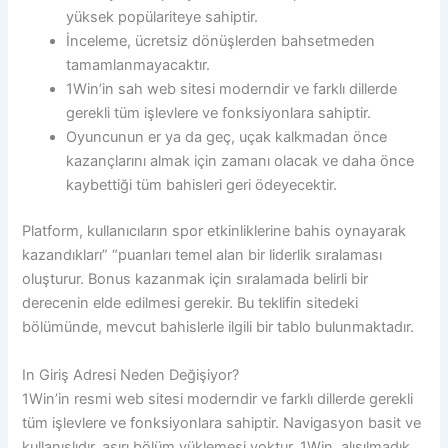
yüksek popülariteye sahiptir.
İnceleme, ücretsiz dönüşlerden bahsetmeden
tamamlanmayacaktır.
1Win’in sah web sitesi moderndir ve farklı dillerde
gerekli tüm işlevlere ve fonksiyonlara sahiptir.
Oyuncunun er ya da geç, uçak kalkmadan önce
kazançlarını almak için zamanı olacak ve daha önce
kaybettiği tüm bahisleri geri ödeyecektir.
Platform, kullanıcıların spor etkinliklerine bahis oynayarak
kazandıkları” “puanları temel alan bir liderlik sıralaması
oluşturur. Bonus kazanmak için sıralamada belirli bir
derecenin elde edilmesi gerekir. Bu teklifin sitedeki
bölümünde, mevcut bahislerle ilgili bir tablo bulunmaktadır.
In Giriş Adresi Neden Değişiyor?
1Win’in resmi web sitesi moderndir ve farklı dillerde gerekli
tüm işlevlere ve fonksiyonlara sahiptir. Navigasyon basit ve
kullanışlıdır, aşırı bölüm yüklemesi yoktur. 1Win, alışılmadık