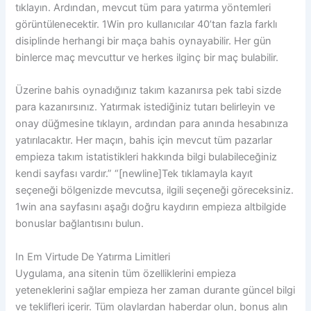
tıklayın. Ardından, mevcut tüm para yatırma yöntemleri
görüntülenecektir. 1Win pro kullanıcılar 40’tan fazla farklı
disiplinde herhangi bir maça bahis oynayabilir. Her gün
binlerce maç mevcuttur ve herkes ilginç bir maç bulabilir.
Üzerine bahis oynadığınız takım kazanırsa pek tabi sizde
para kazanırsınız. Yatırmak istediğiniz tutarı belirleyin ve
onay düğmesine tıklayın, ardından para anında hesabınıza
yatırılacaktır. Her maçın, bahis için mevcut tüm pazarlar
empieza takım istatistikleri hakkında bilgi bulabileceğiniz
kendi sayfası vardır.” “[newline]Tek tıklamayla kayıt
seçeneği bölgenizde mevcutsa, ilgili seçeneği göreceksiniz.
1win ana sayfasını aşağı doğru kaydırın empieza altbilgide
bonuslar bağlantısını bulun.
In Em Virtude De Yatırma Limitleri
Uygulama, ana sitenin tüm özelliklerini empieza
yeteneklerini sağlar empieza her zaman durante güncel bilgi
ve teklifleri içerir. Tüm olaylardan haberdar olun, bonus alın