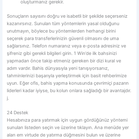
oluşturmanız gerekir.
Sonuçların sayısını doğru ve isabetli bir şekilde seçerseniz
kazanırsınız. Sunulan tüm yöntemlerin yasal olduğunu
unutmayın, böylece bu yöntemlerden herhangi birini
seçerek para transferlerinizin güvenli olmasını de uma
sağlarsınız. Telefon numaranız veya e-posta adresiniz ve
şifreniz gibi gerekli bilgileri girin. 1 Win’de ilk bahsinizi
yapmadan önce takip etmeniz gereken bir dizi kural ve
adım vardır. Bahis dünyasıyla yeni tanışıyorsanız,
tahminlerinizi başarıyla yerleştirmek için basit rehberimize
uyun. Eğer ofis, bahis yapma konusunda çevrimiçi pazarın
liderleri kadar iyiyse, bu kolun onlara sağladığı bir avantajdır.
j.
24 Destek
Hesabınıza para yatırmak için uygun gördüğünüz yöntemi
sunulan listeden seçin ve üzerine tıklayın. Ana menüde yer
alan em virtude de yatırma düğmesini bulun ve üzerine