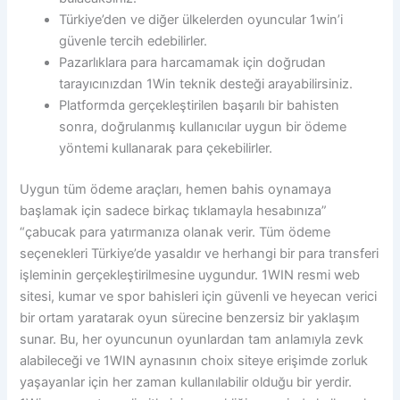
Türkiye’den ve diğer ülkelerden oyuncular 1win’i
güvenle tercih edebilirler.
Pazarlıklara para harcamamak için doğrudan
tarayıcınızdan 1Win teknik desteği arayabilirsiniz.
Platformda gerçekleştirilen başarılı bir bahisten
sonra, doğrulanmış kullanıcılar uygun bir ödeme
yöntemi kullanarak para çekebilirler.
Uygun tüm ödeme araçları, hemen bahis oynamaya
başlamak için sadece birkaç tıklamayla hesabınıza”
“çabucak para yatırmanıza olanak verir. Tüm ödeme
seçenekleri Türkiye’de yasaldır ve herhangi bir para transferi
işleminin gerçekleştirilmesine uygundur. 1WIN resmi web
sitesi, kumar ve spor bahisleri için güvenli ve heyecan verici
bir ortam yaratarak oyun sürecine benzersiz bir yaklaşım
sunar. Bu, her oyuncunun oyunlardan tam anlamıyla zevk
alabileceği ve 1WIN aynasının choix siteye erişimde zorluk
yaşayanlar için her zaman kullanılabilir olduğu bir yerdir.